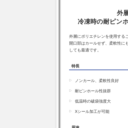
外
冷凍時の耐ピン
外層にポリエチレンを使用する
開口部はカールせず、柔軟性に
しても最適です。
特長
ノンカール、柔軟性良好
耐ピンホール性抜群
低温時の破袋強度大
Xシール加工が可能
用途