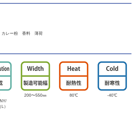
け カレー粉 香料 薄荷
層
200〜550㎜
80℃
-40℃
/NY/
（L）