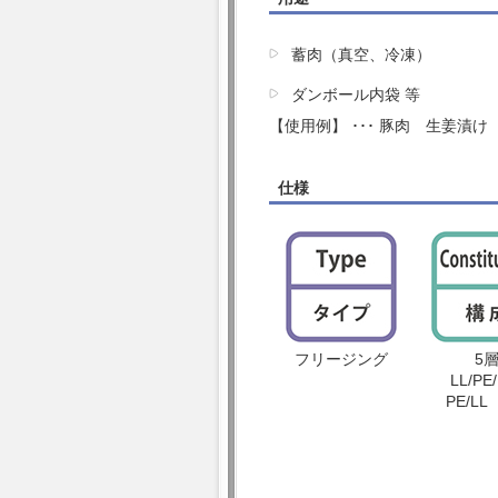
蓄肉（真空、冷凍）
ダンボール内袋 等
【使用例】 ･･･ 豚肉 生姜漬
仕様
フリージング
5
LL/PE
PE/LL