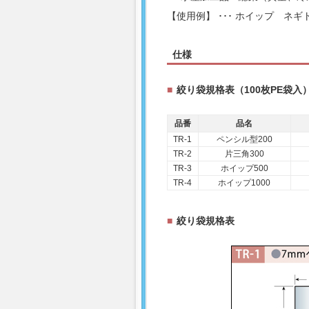
【使用例】 ･･･ ホイップ 
仕様
絞り袋規格表（100枚PE袋入
品番
品名
TR-1
ペンシル型200
TR-2
片三角300
TR-3
ホイップ500
TR-4
ホイップ1000
絞り袋規格表