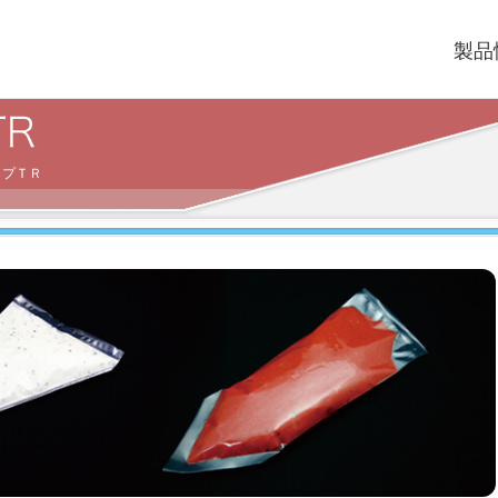
製品
ップＴＲ