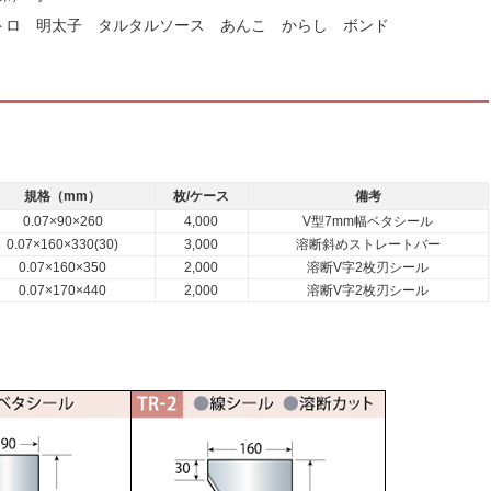
ネギトロ 明太子 タルタルソース あんこ からし ボンド
）
規格（mm）
枚/ケース
備考
0.07×90×260
4,000
V型7mm幅ベタシール
0.07×160×330(30)
3,000
溶断斜めストレートバー
0.07×160×350
2,000
溶断V字2枚刃シール
0.07×170×440
2,000
溶断V字2枚刃シール